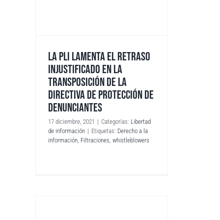
LA PLI LAMENTA EL RETRASO
INJUSTIFICADO EN LA
TRANSPOSICIÓN DE LA
DIRECTIVA DE PROTECCIÓN DE
DENUNCIANTES
17 diciembre, 2021
|
Categorías:
Libertad
de información
|
Etiquetas:
Derecho a la
información
,
Filtraciones
,
whistleblowers