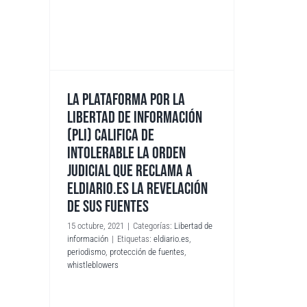
LA PLATAFORMA POR LA
LIBERTAD DE INFORMACIÓN
(PLI) CALIFICA DE
INTOLERABLE LA ORDEN
JUDICIAL QUE RECLAMA A
ELDIARIO.ES LA REVELACIÓN
DE SUS FUENTES
15 octubre, 2021
|
Categorías:
Libertad de
información
|
Etiquetas:
eldiario.es
,
periodismo
,
protección de fuentes
,
whistleblowers