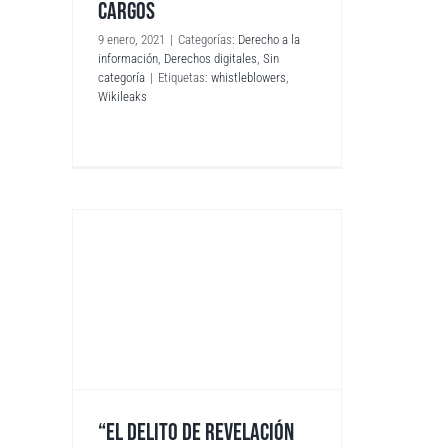
CARGOS
9 enero, 2021
|
Categorías:
Derecho a la
información
,
Derechos digitales
,
Sin
categoría
|
Etiquetas:
whistleblowers
,
Wikileaks
“EL DELITO DE REVELACIÓN