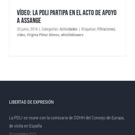
VÍDEO: LA PDLI PARTIPA EN EL ACTO DE APOYO
A ASSANGE
20 junio, 2016
|
Categorías:
Actividades
|
Etiquetas:
Filtraciones
,
vídeo
,
Virginia Pérez Alonso
,
whistleblowers
LIBERTAD DE EXPRESIÓN
La PDLI se reune con la comisaria de DDHH del Consejo de Europa,
de visita en España
30 noviembre 2022