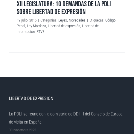
XII LEGISLATURA: 10 DEMANDAS DE LA PDLI
SOBRE LIBERTAD DE EXPRESIÓN
19 julio, 2016
|
Categorías:
Leyes
,
Novedades
|
Etiquetas:
Código
Penal
,
Ley Mordaza
,
Libertad de expresión
,
Libertad de
información
,
RTVE
LIBERTAD DE EXPRESIÓN
La PDLI se reune con la comisaria de DDHH del Consejo de Europa,
de visita en España
30 noviembre 2022