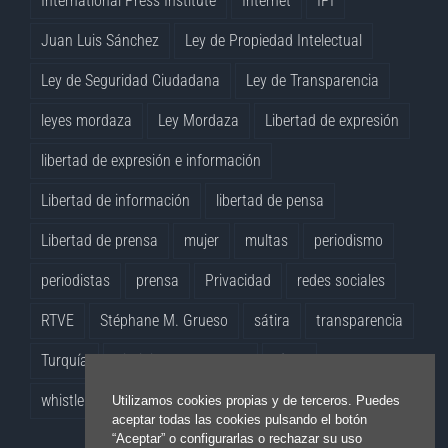
International Press Institute
Internet
IPI
Juan Luis Sánchez
Ley de Propiedad Intelectual
Ley de Seguridad Ciudadana
Ley de Transparencia
leyes mordaza
Ley Mordaza
Libertad de expresión
libertad de expresión e información
Libertad de información
libertad de pensa
Libertad de prensa
mujer
multas
periodismo
periodistas
prensa
Privacidad
redes sociales
RTVE
Stéphane M. Grueso
sátira
transparencia
Turquía
Virginia Pérez Alonso
vídeo
whistleblowers
Yolanda Quintana
Utilizamos cookies propias y de terceros. Puedes
aceptar todas las cookies pulsando el botón
“Aceptar” o configurarlas o rechazar su uso