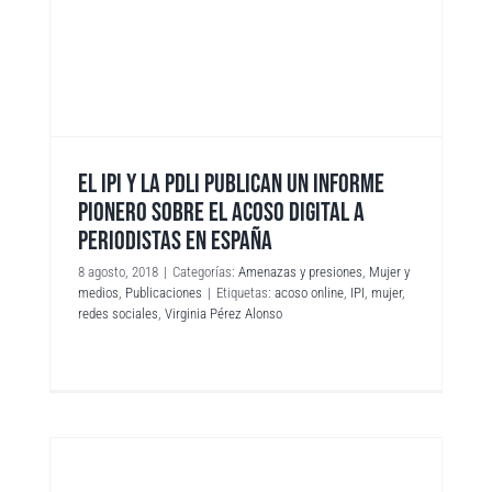
EL IPI Y LA PDLI PUBLICAN UN INFORME
PIONERO SOBRE EL ACOSO DIGITAL A
PERIODISTAS EN ESPAÑA
8 agosto, 2018
|
Categorías:
Amenazas y presiones
,
Mujer y
medios
,
Publicaciones
|
Etiquetas:
acoso online
,
IPI
,
mujer
,
redes sociales
,
Virginia Pérez Alonso