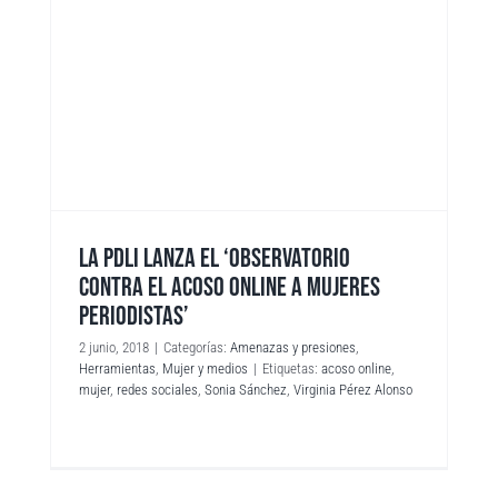
LA PDLI LANZA EL ‘OBSERVATORIO
CONTRA EL ACOSO ONLINE A MUJERES
PERIODISTAS’
2 junio, 2018
|
Categorías:
Amenazas y presiones
,
Herramientas
,
Mujer y medios
|
Etiquetas:
acoso online
,
mujer
,
redes sociales
,
Sonia Sánchez
,
Virginia Pérez Alonso