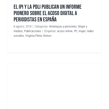
EL IPI Y LA PDLI PUBLICAN UN INFORME
PIONERO SOBRE EL ACOSO DIGITAL A
PERIODISTAS EN ESPAÑA
8 agosto, 2018
|
Categorías:
Amenazas y presiones
,
Mujer y
medios
,
Publicaciones
|
Etiquetas:
acoso online
,
IPI
,
mujer
,
redes
sociales
,
Virginia Pérez Alonso