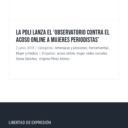
LA PDLI LANZA EL ‘OBSERVATORIO CONTRA EL
ACOSO ONLINE A MUJERES PERIODISTAS’
2 junio, 2018
|
Categorías:
Amenazas y presiones
,
Herramientas
,
Mujer y medios
|
Etiquetas:
acoso online
,
mujer
,
redes sociales
,
Sonia Sánchez
,
Virginia Pérez Alonso
LIBERTAD DE EXPRESIÓN