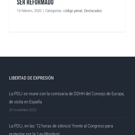
SER REFORMADO
13 febrero, 2020
|
Categorías:
código penal
,
Destacados
LIBERTAD DE EXPRESIÓN
La PDLI se reune con la comisaria de DDHH del Consejo de Europa,
de visita en España
30 noviembre 2022
La PDLI, en las ’12 horas de silencio’ frente al Congreso para
protestar por la ‘Ley Mordaza’