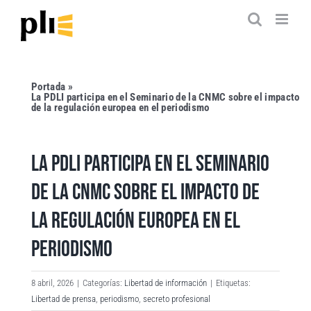
Saltar
al
contenido
Portada
»
La PDLI participa en el Seminario de la CNMC sobre el impacto
de la regulación europea en el periodismo
LA PDLI PARTICIPA EN EL SEMINARIO
DE LA CNMC SOBRE EL IMPACTO DE
LA REGULACIÓN EUROPEA EN EL
PERIODISMO
8 abril, 2026
|
Categorías:
Libertad de información
|
Etiquetas:
Libertad de prensa
,
periodismo
,
secreto profesional