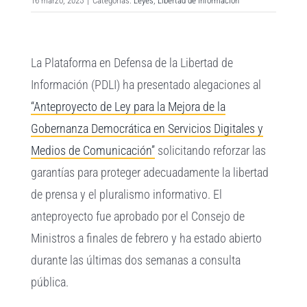
16 marzo, 2025
|
Categorías:
Leyes
,
Libertad de información
Ver
La Plataforma en Defensa de la Libertad de
imagen
Información (PDLI) ha presentado alegaciones al
más
“Anteproyecto de Ley para la Mejora de la
grande
Gobernanza Democrática en Servicios Digitales y
Medios de Comunicación”
solicitando reforzar las
garantías para proteger adecuadamente la libertad
de prensa y el pluralismo informativo. El
anteproyecto fue aprobado por el Consejo de
Ministros a finales de febrero y ha estado abierto
durante las últimas dos semanas a consulta
pública.