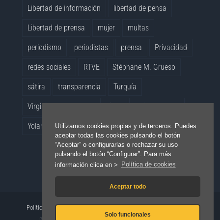
Libertad de información
libertad de pensa
Libertad de prensa
mujer
multas
periodismo
periodistas
prensa
Privacidad
redes sociales
RTVE
Stéphane M. Grueso
sátira
transparencia
Turquía
Virginia Pérez Alonso
vídeo
whistleblowers
Yolanda Quintana
Utilizamos cookies propias y de terceros. Puedes
aceptar todas las cookies pulsando el botón
“Aceptar” o configurarlas o rechazar su uso
pulsando el botón “Configurar”. Para más
información clica en >
Política de cookies
Aceptar todo
Política de privacidad
|
Aviso legal
|
Política de cookies
| Plataforma
Solo funcionales
por la Libertad de Información 2021 | Diseño web
noez.org