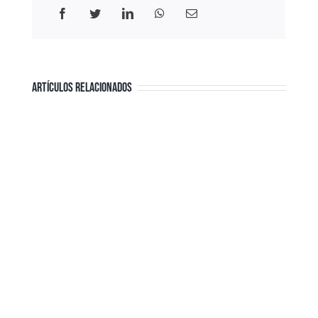
Facebook
Twitter
LinkedIn
WhatsApp
Correo
electrónico
ARTÍCULOS RELACIONADOS