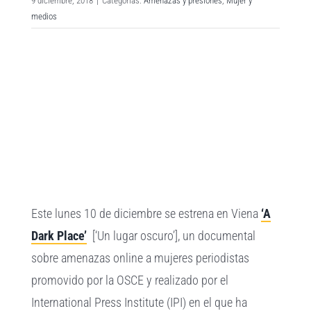
9 diciembre, 2018
|
Categorías:
Amenazas y presiones
,
Mujer y
medios
Ver
imagen
más
grande
Este lunes 10 de diciembre se estrena en Viena
‘A
Dark Place’
[‘Un lugar oscuro’], un documental
sobre amenazas online a mujeres periodistas
promovido por la OSCE y realizado por el
International Press Institute (IPI) en el que ha