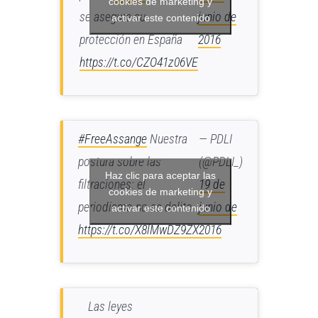
cookies de marketing y
se asegure su
junio de
activar este contenido
protección en España
2016
https://t.co/CZO41z06VE
#FreeAssange
Nuestra
— PDLI
postura sobre las
(@PDLI_)
Haz clic para aceptar las
filtraciones: el
19 de
cookies de marketing y
periodismo no es delito
junio de
activar este contenido
https://t.co/X8lMwDZ9ZX
2016
Las leyes