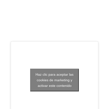
más
grande
Haz clic para aceptar las
cookies de marketing y
activar este contenido