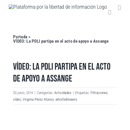
Saltar
al
contenido
Portada
»
VÍDEO: La PDLI partipa en el acto de apoyo a Assange
VÍDEO: LA PDLI PARTIPA EN EL ACTO
DE APOYO A ASSANGE
20 junio, 2016
|
Categorías:
Actividades
|
Etiquetas:
Filtraciones
,
vídeo
,
Virginia Pérez Alonso
,
whistleblowers
Ver
imagen