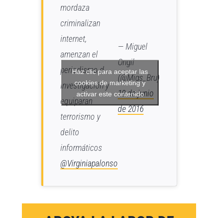
mordaza
criminalizan
internet,
— Miguel
amenzan el
Ongil
periodismo d
Haz clic para aceptar las
(@Migs_Bru)
cookies de marketing y
investigación y
19 de junio
activar este contenido
equiparan
de 2016
terrorismo y
delito
informáticos
@Virginiapalonso