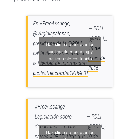
En
#FreeAssange
,
— PDLI
@Virginiapalonso
,
(@PDLI_)
presidenta de la
@PDLI_
Haz clic para aceptar las
19 de
cookies de marketing y
habla de las amenazas a
junio de
activar este contenido
la libertad de información
2016
pic.twitter.com/jk1KtlGh31
#FreeAssange
Legislación sobre
— PDLI
denunciantes en los
(@PDLI_)
Haz clic para aceptar las
países
#OECD
. Urge que
19 de