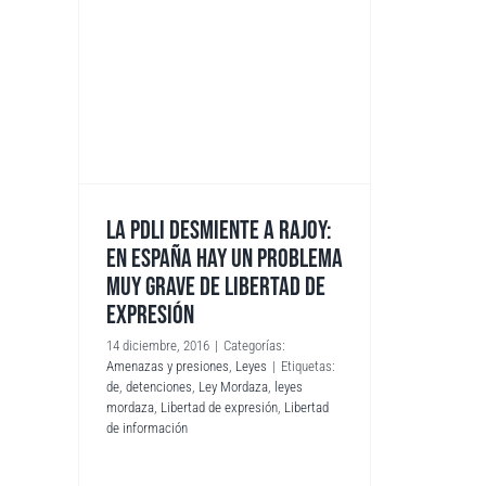
LA PDLI DESMIENTE A RAJOY:
EN ESPAÑA HAY UN PROBLEMA
MUY GRAVE DE LIBERTAD DE
EXPRESIÓN
14 diciembre, 2016
|
Categorías:
Amenazas y presiones
,
Leyes
|
Etiquetas:
de
,
detenciones
,
Ley Mordaza
,
leyes
mordaza
,
Libertad de expresión
,
Libertad
de información