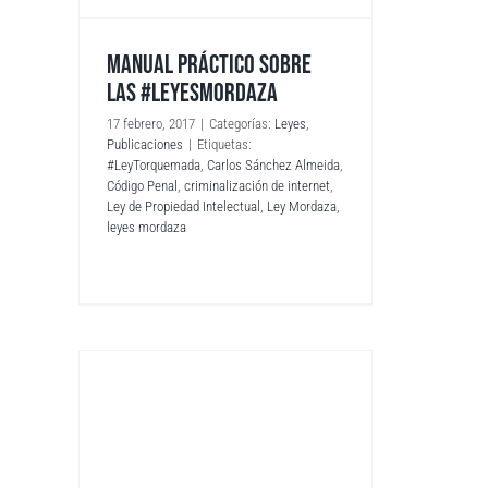
MANUAL PRÁCTICO SOBRE
LAS #LEYESMORDAZA
17 febrero, 2017
|
Categorías:
Leyes
,
Publicaciones
|
Etiquetas:
#LeyTorquemada
,
Carlos Sánchez Almeida
,
Código Penal
,
criminalización de internet
,
Ley de Propiedad Intelectual
,
Ley Mordaza
,
leyes mordaza