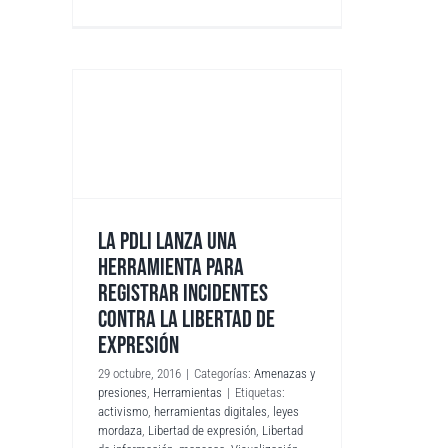
LA PDLI LANZA UNA
HERRAMIENTA PARA
REGISTRAR INCIDENTES
CONTRA LA LIBERTAD DE
EXPRESIÓN
29 octubre, 2016
|
Categorías:
Amenazas y
presiones
,
Herramientas
|
Etiquetas:
activismo
,
herramientas digitales
,
leyes
mordaza
,
Libertad de expresión
,
Libertad