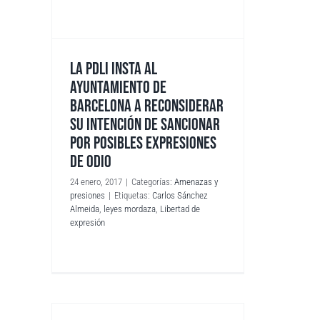
LA PDLI INSTA AL
AYUNTAMIENTO DE
BARCELONA A RECONSIDERAR
SU INTENCIÓN DE SANCIONAR
POR POSIBLES EXPRESIONES
DE ODIO
24 enero, 2017
|
Categorías:
Amenazas y
presiones
|
Etiquetas:
Carlos Sánchez
Almeida
,
leyes mordaza
,
Libertad de
expresión