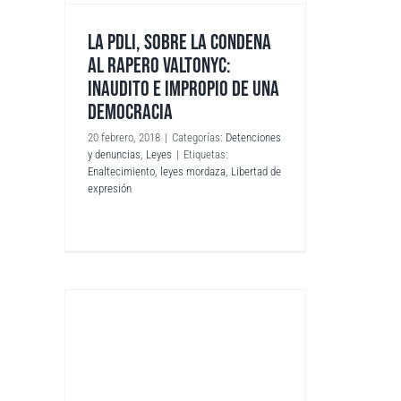
LA PDLI, SOBRE LA CONDENA
AL RAPERO VALTONYC:
INAUDITO E IMPROPIO DE UNA
DEMOCRACIA
20 febrero, 2018
|
Categorías:
Detenciones
y denuncias
,
Leyes
|
Etiquetas:
Enaltecimiento
,
leyes mordaza
,
Libertad de
expresión