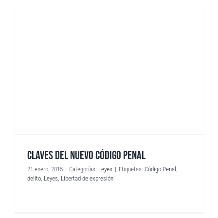
CLAVES DEL NUEVO CÓDIGO PENAL
21 enero, 2015
|
Categorías:
Leyes
|
Etiquetas:
Código Penal
,
delito
,
Leyes
,
Libertad de expresión