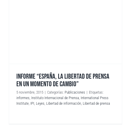
INFORME “ESPAÑA, LA LIBERTAD DE PRENSA
EN UN MOMENTO DE CAMBIO”
5 noviembre, 2015
|
Categorías:
Publicaciones
|
Etiquetas:
informes
,
Instituto Internacional de Prensa
,
International Press
Institute
,
IPI
,
Leyes
,
Libertad de información
,
Libertad de prensa