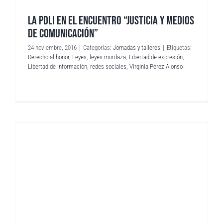
LA PDLI EN EL ENCUENTRO “JUSTICIA Y MEDIOS
DE COMUNICACIÓN”
24 noviembre, 2016
|
Categorías:
Jornadas y talleres
|
Etiquetas:
Derecho al honor
,
Leyes
,
leyes mordaza
,
Libertad de expresión
,
Libertad de información
,
redes sociales
,
Virginia Pérez Alonso