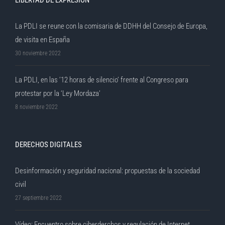
LIBERTAD DE EXPRESIÓN
La PDLI se reune con la comisaria de DDHH del Consejo de Europa,
de visita en España
30 noviembre 2022
La PDLI, en las ’12 horas de silencio’ frente al Congreso para
protestar por la ‘Ley Mordaza’
8 noviembre 2022
DERECHOS DIGITALES
Desinformación y seguridad nacional: propuestas de la sociedad
civil
27 septiembre 2022
Vídeo: Encuentro sobre ciberderchos y regulación de Internet