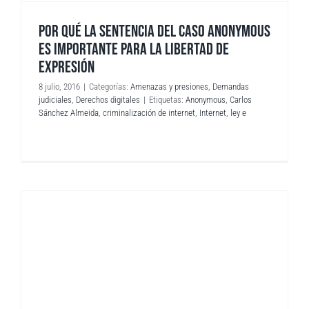
POR QUÉ LA SENTENCIA DEL CASO ANONYMOUS
ES IMPORTANTE PARA LA LIBERTAD DE
EXPRESIÓN
8 julio, 2016
|
Categorías:
Amenazas y presiones
,
Demandas
judiciales
,
Derechos digitales
|
Etiquetas:
Anonymous
,
Carlos
Sánchez Almeida
,
criminalización de internet
,
Internet
,
ley e