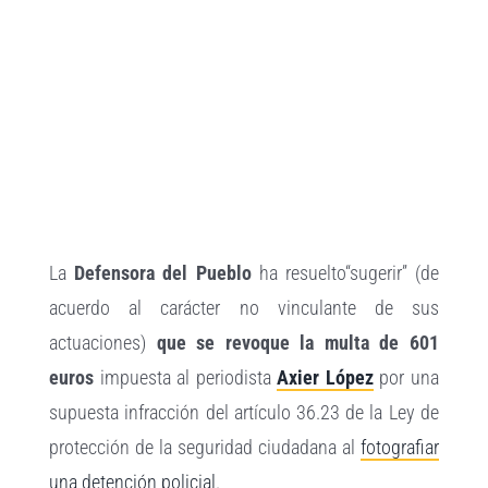
Ver
imagen
más
grande
La
Defensora del Pueblo
ha resuelto“sugerir” (de
acuerdo al carácter no vinculante de sus
actuaciones)
que se revoque la multa de 601
euros
impuesta al periodista
Axier López
por una
supuesta infracción del artículo 36.23 de la Ley de
protección de la seguridad ciudadana al
fotografiar
una detención policial
.