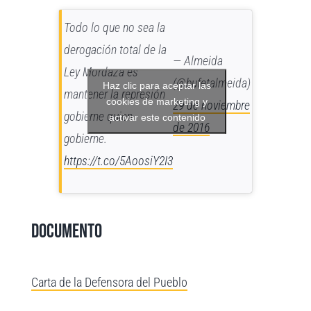
Todo lo que no sea la
derogación total de la
— Almeida
Ley Mordaza es
(@bufetalmeida)
Haz clic para aceptar las
mantener la represión
cookies de marketing y
29 de noviembre
gobierne quien
activar este contenido
de 2016
gobierne.
https://t.co/5AoosiY2I3
Documento
Carta de la Defensora del Pueblo