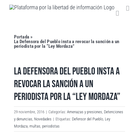
Saltar
al
contenido
Portada
»
La Defensora del Pueblo insta a revocar la sanción a un
periodista por la “Ley Mordaza”
LA DEFENSORA DEL PUEBLO INSTA A
REVOCAR LA SANCIÓN A UN
PERIODISTA POR LA “LEY MORDAZA”
29 noviembre, 2016
|
Categorías:
Amenazas y presiones
,
Detenciones
y denuncias
,
Novedades
|
Etiquetas:
Defensor del Pueblo
,
Ley
Mordaza
,
multas
,
periodistas