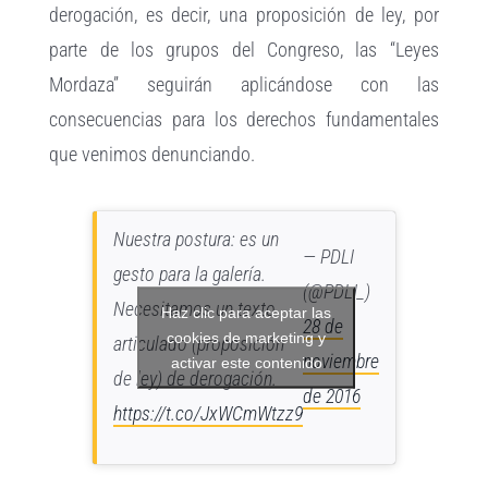
derogación, es decir, una proposición de ley, por
parte de los grupos del Congreso, las “Leyes
Mordaza” seguirán aplicándose con las
consecuencias para los derechos fundamentales
que venimos denunciando.
Nuestra postura: es un
— PDLI
gesto para la galería.
(@PDLI_)
Necesitamos un texto
Haz clic para aceptar las
28 de
cookies de marketing y
articulado (proposición
noviembre
activar este contenido
de ley) de derogación.
de 2016
https://t.co/JxWCmWtzz9