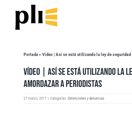
Saltar
al
contenido
Portada
»
Vídeo | Así se está utilizando la ley de segurida
VÍDEO | ASÍ SE ESTÁ UTILIZANDO LA 
AMORDAZAR A PERIODISTAS
27 marzo, 2017
|
Categorías:
Detenciones y denuncias
Ver
imagen