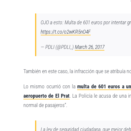
OJO a esto: Multa de 601 euros por intentar g
https://t.co/o2wKR5nO4F
— PDLI (@PDLI_)
March 26, 2017
También en este caso, la infracción que se atribuía no
Lo mismo ocurrió con la
multa de 601 euros a un 
aeropuerto de El Prat
. La Policía le acusa de una inf
normal de pasajeros”.
La ley de seguridad ciudadana, que mejor debe