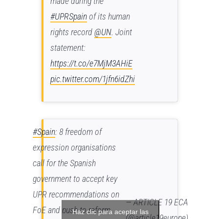
made during the
#UPRSpain
of its human
rights record
@UN
. Joint
statement:
https://t.co/e7MjM3AHiE
pic.twitter.com/1jfn6idZhi
#Spain
: 8 freedom of
expression organisations
call for the Spanish
government to accept key
UPR recommendations on
— ARTICLE 19 ECA
FoE and push to reform
Haz clic para aceptar las
(@article19europe)