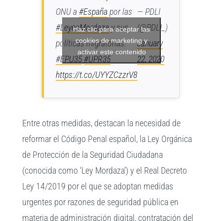
ONU a
#España
por las
— PDLI
#LeyesMordaza
y sus
(@PDLI_)
Haz clic para aceptar las
cookies de marketing y
políticas migratorias.
January
activar este contenido
#EPU35
#UPR35
22, 2020
https://t.co/UYYZCzzrV8
Entre otras medidas, destacan la necesidad de
reformar el Código Penal español, la Ley Orgánica
de Protección de la Seguridad Ciudadana
(conocida como ‘Ley Mordaza’) y el Real Decreto
Ley 14/2019 por el que se adoptan medidas
urgentes por razones de seguridad pública en
materia de administración digital, contratación del