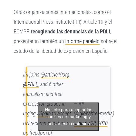
Otras organizaciones internacionales, como el
International Press Institute (IPI), Article 19 y el
ECMPF,
recogiendo las denuncias de la PDLI
,
presentaron también un
informe paralelo
sobre el
estado de la libertad de expresión en España.
IPI joins
@article19org
@PDLI_
and 6 other
journalism and free
expression groups in
— IPI
Haz clic para aceptar las
urging
#Spain
to accept
(@globalfreemedia)
cookies de marketing y
UN recommendations
January 28, 2020
activar este contenido
on freedom of