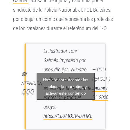
Galmés
, acusado de injuria y calumnia por el
sindicato de la Policía Nacional, JUPOL Baleares,
por dibujar un cómic que representa las protestas
de los catalanes durante el referéndum del 1-O.
El ilustrador Toni
Galmés imputado por
unos dibujos. Nuestro
— PDLI
🔴
rechazo a esta nueva
(@PDLI_)
Haz clic para aceptar las
ATENCIÓN.
cookies de marketing y
amenaza a la libertad de
January
👇👇👇
activar este contenido
expresión y todo el
21, 2020
apoyo.
https://t.co/4QSVvb7HKL