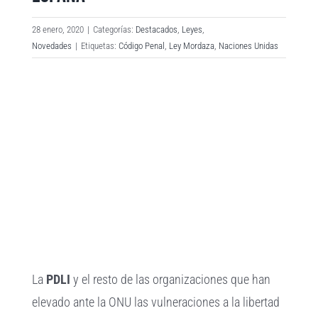
28 enero, 2020
|
Categorías:
Destacados
,
Leyes
,
Novedades
|
Etiquetas:
Código Penal
,
Ley Mordaza
,
Naciones Unidas
Ver
imagen
más
grande
La
PDLI
y el resto de las organizaciones que han
elevado ante la ONU las vulneraciones a la libertad