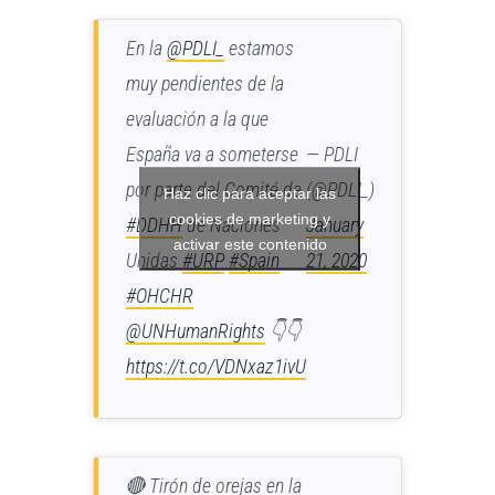
En la
@PDLI_
estamos
muy pendientes de la
evaluación a la que
España va a someterse
— PDLI
por parte del Comité de
(@PDLI_)
Haz clic para aceptar las
cookies de marketing y
#DDHH
de Naciones
January
activar este contenido
Unidas
#URP
#Spain
21, 2020
#OHCHR
@UNHumanRights
👇👇
https://t.co/VDNxaz1ivU
🔴 Tirón de orejas en la