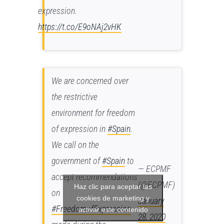
expression.
https://t.co/E9oNAj2vHK
We are concerned over
the restrictive
environment for freedom
of expression in
#Spain
.
We call on the
government of
#Spain
to
— ECPMF
accept recommendations
(@ECPMF)
Haz clic para aceptar las
on
cookies de marketing y
January
#FreedomofExpression
activar este contenido
28, 2020