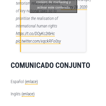
cookies de marketing y
terrorism related provisions
January 28, 2020
activar este contenido
of key national laws so to
prioritise the realisation of
international human rights
https://t.co/DOyKc2rbHc
pic.twitter.com/xqckRFo0sy
COMUNICADO CONJUNTO
Español
(enlace)
Inglés
(enlace)