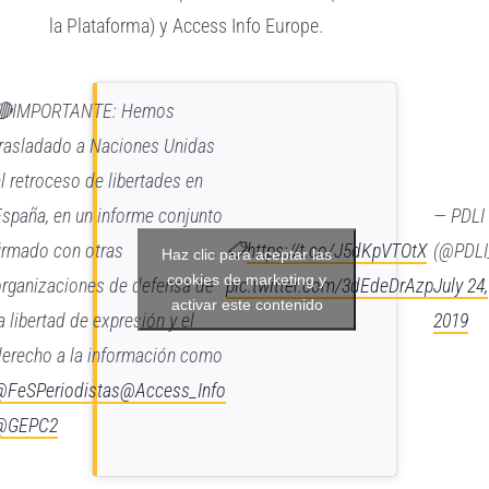
la Plataforma) y Access Info Europe.
🔴IMPORTANTE: Hemos
trasladado a Naciones Unidas
l retroceso de libertades en
España, en un informe conjunto
— PDLI
firmado con otras
📋
https://t.co/J5dKpVTOtX
(@PDLI
Haz clic para aceptar las
cookies de marketing y
organizaciones de defensa de
pic.twitter.com/3dEdeDrAzp
July 24,
activar este contenido
a libertad de expresión y el
2019
derecho a la información como
@FeSPeriodistas
@Access_Info
@GEPC2