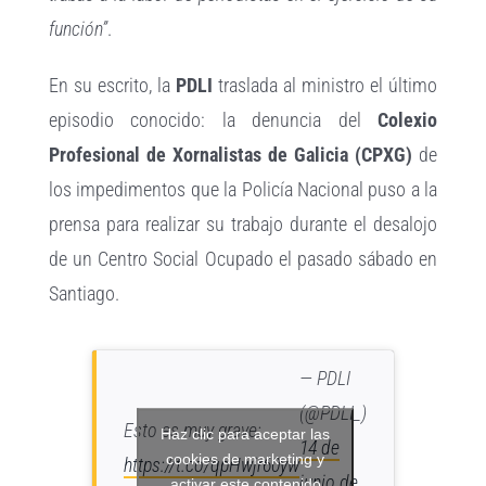
función”
.
En su escrito, la
PDLI
traslada al ministro el último
episodio conocido: la denuncia del
Colexio
Profesional de Xornalistas de Galicia (CPXG)
de
los impedimentos que la Policía Nacional puso a la
prensa para realizar su trabajo durante el desalojo
de un Centro Social Ocupado el pasado sábado en
Santiago.
— PDLI
(@PDLI_)
Esto es muy grave:
Haz clic para aceptar las
14 de
cookies de marketing y
https://t.co/qpHwjr60yw
junio de
activar este contenido