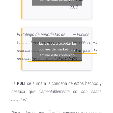
2017
El Colegio de Periodistas de
— Público
Galicia denuncia amenazas
(@publico_es)
Haz clic para aceptar las
cookies de marketing y
policiales a la
14 de junio de
activar este contenido
prensa
https://t.co/2be6VPMMWg
2017
La
PDLI
se suma a la condena de estos hechos y
destaca que
“lamentablemente no son casos
aislados”.
“En los dos últimos años, las sanciones y amenazas