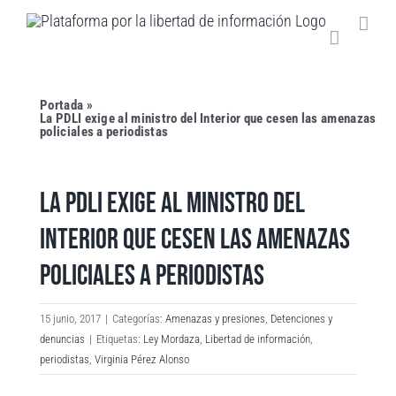
Saltar
al
contenido
Portada
»
La PDLI exige al ministro del Interior que cesen las amenazas
policiales a periodistas
LA PDLI EXIGE AL MINISTRO DEL
INTERIOR QUE CESEN LAS AMENAZAS
POLICIALES A PERIODISTAS
15 junio, 2017
|
Categorías:
Amenazas y presiones
,
Detenciones y
denuncias
|
Etiquetas:
Ley Mordaza
,
Libertad de información
,
periodistas
,
Virginia Pérez Alonso