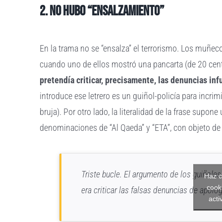
2. No hubo “ensalzamiento”
En la trama no se “ensalza” el terrorismo. Los muñeco
cuando uno de ellos mostró una pancarta (de 20 centí
pretendía criticar, precisamente, las denuncias in
introduce ese letrero es un guiñol-policía para incrim
bruja). Por otro lado, la literalidad de la frase supon
denominaciones de “Al Qaeda” y “ETA”, con objeto de 
Triste bucle. El argumento de los guiñoles 
Haz c
cook
era criticar las falsas denuncias de apolo
acti