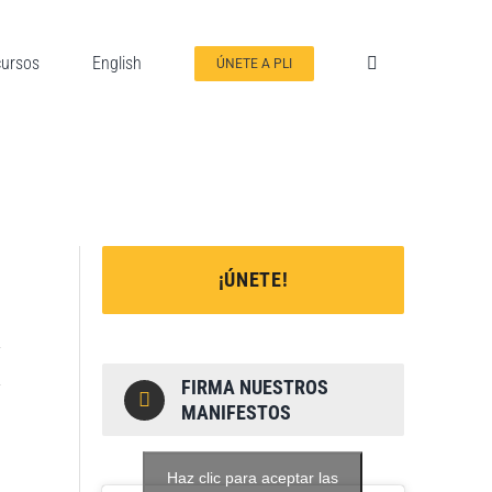
ursos
English
ÚNETE A PLI
D
¡ÚNETE!
FIRMA NUESTROS
MANIFESTOS
Haz clic para aceptar las