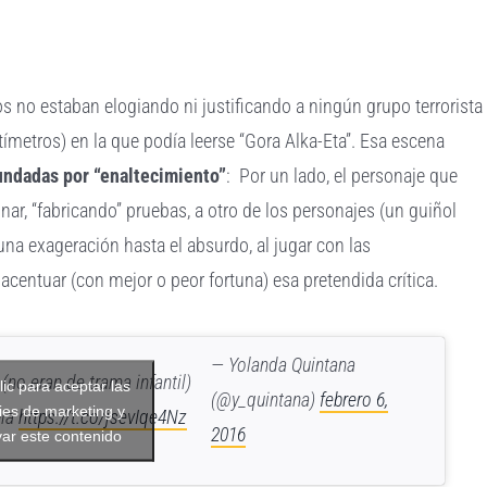
s no estaban elogiando ni justificando a ningún grupo terrorista
metros) en la que podía leerse “Gora Alka-Eta”. Esa escena
fundadas por “enaltecimiento”
: Por un lado, el personaje que
inar, “fabricando” pruebas, a otro de los personajes (un guiñol
e una exageración hasta el absurdo, al jugar con las
acentuar (con mejor o peor fortuna) esa pretendida crítica.
— Yolanda Quintana
(no eran de trama infantil)
lic para aceptar las
(@y_quintana)
febrero 6,
ies de marketing y
gía
https://t.co/jsevIqe4Nz
2016
var este contenido