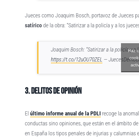
Jueces como Joaquim Bosch, portavoz de Jueces par
satírico
de la obra: “Satirizar a la policía y a los juec
Joaquim Bosch: “Satirizar a la policía y a 
Haz c
cook
https://t.co/12uOU70ZEL
— JuecesDemocr
acti
3. Delitos de opinión
El
último informe anual de la PDLI
recoge la anomalí
conductas sino opiniones, que están en el ámbito de 
en España los tipos penales de injurias y calumnias e