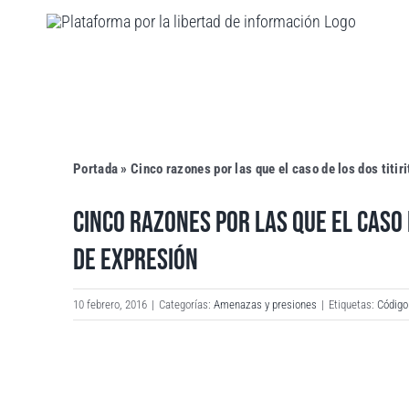
Saltar
al
contenido
Portada
»
Cinco razones por las que el caso de los dos titir
CINCO RAZONES POR LAS QUE EL CASO 
DE EXPRESIÓN
10 febrero, 2016
|
Categorías:
Amenazas y presiones
|
Etiquetas:
Código
Ver
imagen