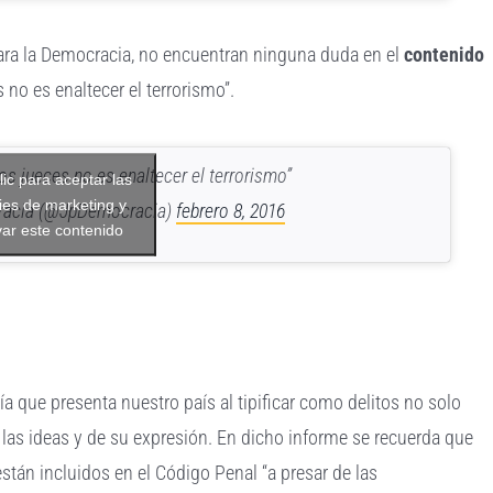
a la Democracia, no encuentran ninguna duda en el
contenido
es no es enaltecer el terrorismo”.
los jueces no es enaltecer el terrorismo”
lic para aceptar las
ies de marketing y
acia (@JpDemocracia)
febrero 8, 2016
var este contenido
a que presenta nuestro país al tipificar como delitos no solo
las ideas y de su expresión. En dicho informe se recuerda que
stán incluidos en el Código Penal “a presar de las