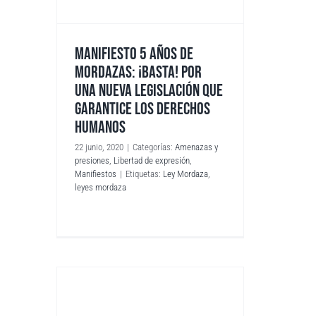
MANIFIESTO 5 AÑOS DE
MORDAZAS: ¡BASTA! POR
UNA NUEVA LEGISLACIÓN QUE
GARANTICE LOS DERECHOS
HUMANOS
22 junio, 2020
|
Categorías:
Amenazas y
presiones
,
Libertad de expresión
,
Manifiestos
|
Etiquetas:
Ley Mordaza
,
leyes mordaza