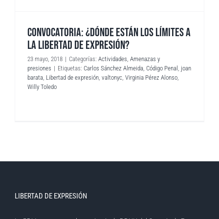
CONVOCATORIA: ¿DÓNDE ESTÁN LOS LÍMITES A
LA LIBERTAD DE EXPRESIÓN?
23 mayo, 2018
|
Categorías:
Actividades
,
Amenazas y
presiones
|
Etiquetas:
Carlos Sánchez Almeida
,
Código Penal
,
joan
barata
,
Libertad de expresión
,
valtonyc
,
Virginia Pérez Alonso
,
Willy Toledo
LIBERTAD DE EXPRESIÓN