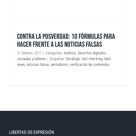
CONTRA LA POSVERDAD: 10 FÓRMULAS PARA
HACER FRENTE A LAS NOTICIAS FALSAS
21 febrero, 2017
|
Categorías:
Análisis
,
Derechos digitales
,
Jornadas y talleres
|
Etiquetas:
Decálogo
,
fact-checking
,
fake
news
,
noticias falsas
,
periodismo
,
verificación de contenidos
LIBERTAD DE EXPRESIÓN