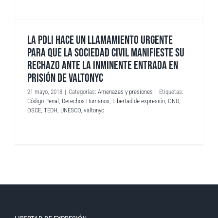
LA PDLI HACE UN LLAMAMIENTO URGENTE
PARA QUE LA SOCIEDAD CIVIL MANIFIESTE SU
RECHAZO ANTE LA INMINENTE ENTRADA EN
PRISIÓN DE VALTONYC
21 mayo, 2018
|
Categorías:
Amenazas y presiones
|
Etiquetas:
Código Penal
,
Derechos Humanos
,
Libertad de expresión
,
ONU
,
OSCE
,
TEDH
,
UNESCO
,
valtonyc