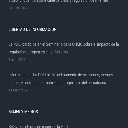
Vídeo: Encuentro sobre ciberderchos y regulación de Internet
28 junio 2022
LIBERTAD DE INFORMACIÓN
La PDLI participa en el Seminario de la CNMC sobre el impacto de la
regulación europea en el periodismo
8 abril 2026
Informe anual: La PDLI alerta del aumento de presiones, riesgos
legales y restricciones indirectas al ejercicio del periodismo
13 enero 2026
MUJER Y MEDIOS
Relevo en el área de mujer de la P.L.I.