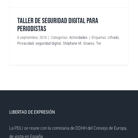
TALLER DE SEGURIDAD DIGITAL PARA
PERIODISTAS
6 septiembre, 2016
|
Categorías:
Actividades
|
Etiquetas:
cifrado
,
Privacidad
,
seguridad digital
,
Stéphane M. Grueso
,
Tor
LIBERTAD DE EXPRESIÓN
La PDLI se reune con la comisaria de DDHH del Consejo de Europa,
de visita en España