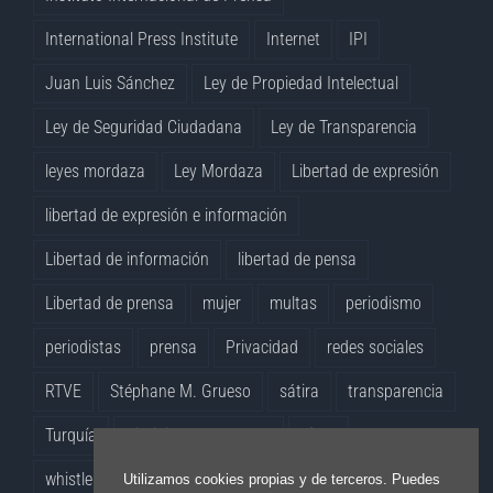
International Press Institute
Internet
IPI
Juan Luis Sánchez
Ley de Propiedad Intelectual
Ley de Seguridad Ciudadana
Ley de Transparencia
leyes mordaza
Ley Mordaza
Libertad de expresión
libertad de expresión e información
Libertad de información
libertad de pensa
Libertad de prensa
mujer
multas
periodismo
periodistas
prensa
Privacidad
redes sociales
RTVE
Stéphane M. Grueso
sátira
transparencia
Turquía
Virginia Pérez Alonso
vídeo
whistleblowers
Yolanda Quintana
Utilizamos cookies propias y de terceros. Puedes