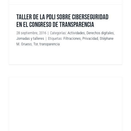
TALLER DE LA PDLI SOBRE CIBERSEGURIDAD
EN EL CONGRESO DE TRANSPARENCIA
28 septiembre, 2016
|
Categorías:
Actividades
,
Derechos digitales
,
Jornadas y talleres
|
Etiquetas:
Filtraciones
,
Privacidad
,
Stéphane
M. Grueso
,
Tor
,
transparencia