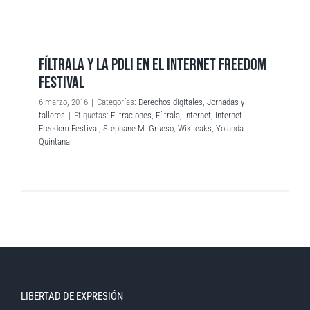
FÍLTRALA Y LA PDLI EN EL INTERNET FREEDOM
FESTIVAL
6 marzo, 2016
|
Categorías:
Derechos digitales
,
Jornadas y
talleres
|
Etiquetas:
Filtraciones
,
Fíltrala
,
Internet
,
Internet
Freedom Festival
,
Stéphane M. Grueso
,
Wikileaks
,
Yolanda
Quintana
LIBERTAD DE EXPRESIÓN