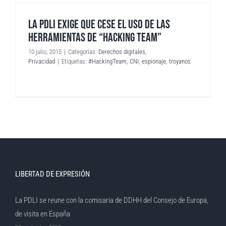
LA PDLI EXIGE QUE CESE EL USO DE LAS
HERRAMIENTAS DE “HACKING TEAM”
10 julio, 2015
|
Categorías:
Derechos digitales
,
Privacidad
|
Etiquetas:
#HackingTeam
,
CNI
,
espionaje
,
troyanos
LIBERTAD DE EXPRESIÓN
La PDLI se reune con la comisaria de DDHH del Consejo de Europa,
de visita en España