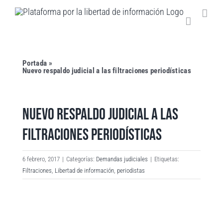
Saltar
al
contenido
Portada
»
Nuevo respaldo judicial a las filtraciones periodísticas
NUEVO RESPALDO JUDICIAL A LAS
FILTRACIONES PERIODÍSTICAS
6 febrero, 2017
|
Categorías:
Demandas judiciales
|
Etiquetas:
Filtraciones
,
Libertad de información
,
periodistas
Ver
imagen