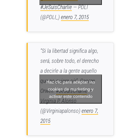
#JeSuisCharlie
— PDLI
(@PDLI_)
enero 7, 2015
“Si la libertad significa algo,
será, sobre todo, el derecho
a decirle a la gente aquello
que no quiere oír”. George
Haz clic para aceptar las
cookies de marketing y
Orwell.
#JeSuisCharlie
—
activar este contenido
Virginia P. Alonso
(@Virginiapalonso)
enero 7,
2015