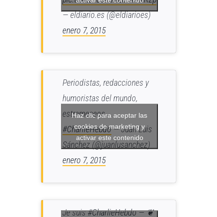
— eldiario.es (@eldiarioes)
enero 7, 2015
Periodistas, redacciones y
humoristas del mundo,
estremeceos.
Haz clic para aceptar las
cookies de marketing y
#CharlieHebdo
— Juan Luis
activar este contenido
Sánchez (@juanlusanchez)
enero 7, 2015
Je suis
#CharlieHebdo
— ❦