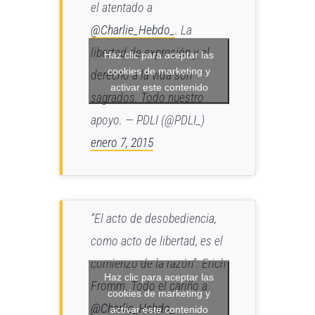
el atentado a
@Charlie_Hebdo_
. La
libertad de expresión y el
Haz clic para aceptar las
cookies de marketing y
derecho a la vida son
activar este contenido
sagrados. Todo nuestro
apoyo. — PDLI (@PDLI_)
enero 7, 2015
“El acto de desobediencia,
como acto de libertad, es el
comienzo de la razón”. Erich
Haz clic para aceptar las
Fromm. Todo el cariño a
cookies de marketing y
@Charlie_Hebdo_
activar este contenido