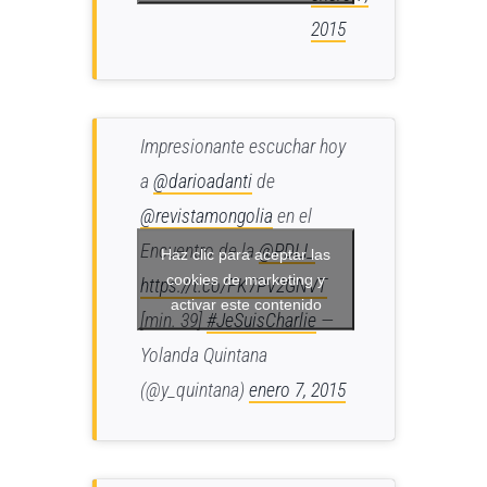
2015
Impresionante escuchar hoy
a
@darioadanti
de
@revistamongolia
en el
Encuentro de la
@PDLI_
Haz clic para aceptar las
cookies de marketing y
https://t.co/FK7PV2GNVT
activar este contenido
[min. 39]
#JeSuisCharlie
—
Yolanda Quintana
(@y_quintana)
enero 7, 2015