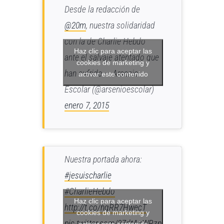
Desde la redacción de
@20m
, nuestra solidaridad
con la de Charlie Hebdo
Haz clic para aceptar las
ante el salvaje atentado que
cookies de marketing y
han sufrido — Arsenio
activar este contenido
Escolar (@arsenioescolar)
enero 7, 2015
Nuestra portada ahora:
#jesuischarlie
#CharlieHebdo
Haz clic para aceptar las
http://t.co/hqRR7HwecT
cookies de marketing y
pic.twitter.com/3ZdtAxWRzp
activar este contenido