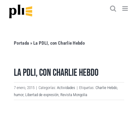
Saltar
al
contenido
Portada
»
La PDLI, con Charlie Hebdo
LA PDLI, CON CHARLIE HEBDO
7 enero, 2015
|
Categorías:
Actividades
|
Etiquetas:
Charlie Hebdo
,
humor
,
Libertad de expresión
,
Revista Mongolia
Ver
imagen
más