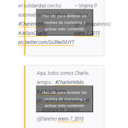
en solidaridad con los
— Virginia P.
asesinados esta mañana
Alonso
Haz clic para aceptar las
cookies de marketing y
#CharieHebdo
(@Virginiapalonso)
activar este contenido
#JeSuisCharlie
enero 7, 2015
pic.twitter.com/Gs39w3VUYT
Aquí, todos somos Charlie,
amigos…
#CharlieHebdo
#JeSuisCharlie
Haz clic para aceptar las
cookies de marketing y
pic.twitter.com/x0liB3nQPd
activar este contenido
— Stéphane M. Grueso
(@fanetin)
enero 7, 2015