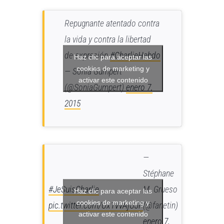
Repugnante atentado contra
la vida y contra la libertad
de expresión
#CharlieHebdo
Haz clic para aceptar las
cookies de marketing y
— Sonia Gumpert
activar este contenido
(@SoniaGumpert)
enero 7,
2015
—
Stéphane
#JeSuisCharlie
M. Grueso
Haz clic para aceptar las
cookies de marketing y
pic.twitter.com/Ux1VvAjUJP
(@fanetin)
activar este contenido
enero 7,