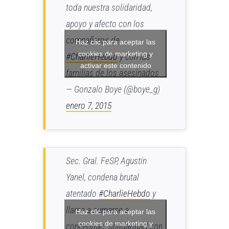
toda nuestra solidaridad,
apoyo y afecto con los
compañeros de
Haz clic para aceptar las
cookies de marketing y
#CharlieHebdo
y con las
activar este contenido
familias de los asesinados
— Gonzalo Boye (@boye_g)
enero 7, 2015
Sec. Gral. FeSP, Agustín
Yanel, condena brutal
atentado
#CharlieHebdo
y
llama a sumarse a
Haz clic para aceptar las
cookies de marketing y
concentrac. solidaridad con