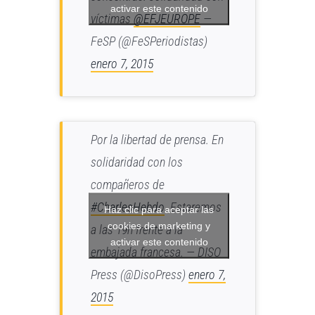
activar este contenido
víctimas
@EFJEUROPE
—
FeSP (@FeSPeriodistas)
enero 7, 2015
Por la libertad de prensa. En
solidaridad con los
compañeros de
#CharlesHebdo
. Estaremos
Haz clic para aceptar las
cookies de marketing y
a las 19h frente a la
activar este contenido
embajada francesa. — DISO
Press (@DisoPress)
enero 7,
2015