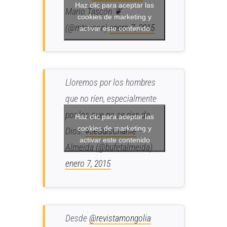
Haz clic para aceptar las
Mario Tascón ❦
cookies de marketing y
(@mtascon)
enero 7, 2015
activar este contenido
Lloremos por los hombres
que no ríen, especialmente
por los que no se ríen de
Haz clic para aceptar las
cookies de marketing y
Dios.
#JeSuisCharlie
—
activar este contenido
Almeida (@bufetalmeida)
enero 7, 2015
Desde
@revistamongolia