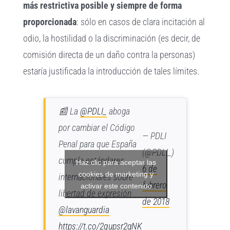
más restrictiva posible y siempre de forma
proporcionada
: sólo en casos de clara incitación al
odio, la hostilidad o la discriminación (es decir, de
comisión directa de un daño contra la personas)
estaría justificada la introducción de tales límites.
📰 La
@PDLI_
aboga
por cambiar el Código
— PDLI
Penal para que España
(@PDLI_)
cumpla estándares
Haz clic para aceptar las
6 de
cookies de marketing y
internacionales sobre
febrero
activar este contenido
libertad de expresión
de 2018
@lavanguardia
https://t.co/2qupsr2gNK