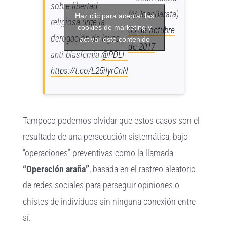
sobre libertad
(@JoanBarata)
Haz clic para aceptar las
religiosa urge la
cookies de marketing y
30 de octubre
derogación de leyes
activar este contenido
de 2017
anti-blasfemia
@PDLI_
https://t.co/L25iIyrGnN
Tampoco podemos olvidar que estos casos son el
resultado de una persecución sistemática, bajo
“operaciones” preventivas como la llamada
“Operación araña”
, basada en el rastreo aleatorio
de redes sociales para perseguir opiniones o
chistes de individuos sin ninguna conexión entre
sí.