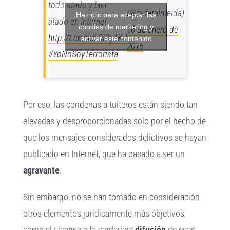
todo atado y bien
(@bufetalmeida)
Haz clic para aceptar las
atado en Internet
cookies de marketing y
16 de enero de
http://t.co/mILClDy1KJ
activar este contenido
2015
#YoNoSoyTerrorista
Por eso, las condenas a tuiteros están siendo tan
elevadas y desproporcionadas solo por el hecho de
que los mensajes considerados delictivos se hayan
publicado en Internet, que ha pasado a ser un
agravante
.
Sin embargo, no se han tomado en consideración
otros elementos jurídicamente más objetivos
como el alcance o la verdadera
difusión
de esas