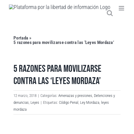
Saltar
al
contenido
Portada
»
5 razones para movilizarse contra las ‘Leyes Mordaza’
5 RAZONES PARA MOVILIZARSE
CONTRA LAS ‘LEYES MORDAZA’
12 marzo, 2018
|
Categorías:
Amenazas y presiones
,
Detenciones y
denuncias
,
Leyes
|
Etiquetas:
Código Penal
,
Ley Mordaza
,
leyes
mordaza
Ver