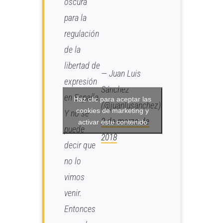
oscura
para la
regulación
de la
libertad de
— Juan Luis
expresión
Sánchez
en España.
Haz clic para aceptar las
(@juanlusanchez)
cookies de marketing y
Y no se
2 de marzo de
activar este contenido
puede
2018
decir que
no lo
vimos
venir.
Entonces