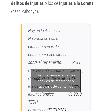
delitos de injurias
o los de
injurias a la Corona
(caso Valtonyc).
Hoy en la Audiencia
Nacional se están
pidiendo penas de
prisión por expresiones
sobre el rey emérito.
— PDLI
Una vez más, nuestro
(@PDLI_)
Haz clic para aceptar las
Código Penal fuera de
1 de
cookies de marketing y
los estándares
febrero
activar este contenido
internacionales.
de 2018
TEDH –
https://t.co/TSjPXY7B1z