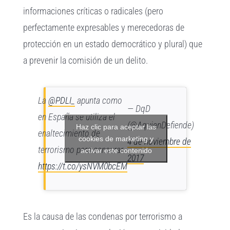
informaciones críticas o radicales (pero
perfectamente expresables y merecedoras de
protección en un estado democrático y plural) que
a prevenir la comisión de un delito.
La
@PDLI_
apunta como
— DqD
en España se utiliza el
(@AquienDefiende)
Haz clic para aceptar las
enaltecimiento de
cookies de marketing y
4 de noviembre de
terrorismo para censurar
activar este contenido
2017
https://t.co/ysNVM0bcEM
Es la causa de las condenas por terrorismo a