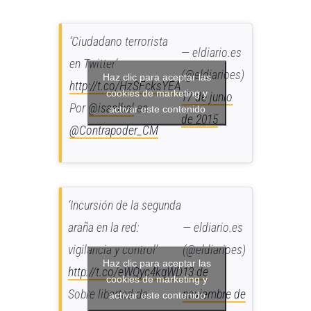
‘Ciudadano terrorista
— eldiario.es
en Twitter’
(@eldiarioes)
Haz clic para aceptar las
http://t.co/HzSFcksYEA
cookies de marketing y
17 de junio
Por
@isaelbal
en
activar este contenido
de 2015
@Contrapoder_CM
‘Incursión de la segunda
araña en la red:
— eldiario.es
vigilancia y control’
(@eldiarioes)
Haz clic para aceptar las
http://t.co/eWQyc4kgWD
13 de
cookies de marketing y
Sobre libertad de
noviembre de
activar este contenido