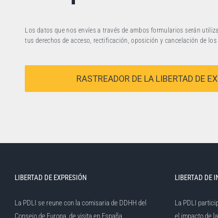
Los datos que nos envíes a través de ambos formularios serán utiliza
tus derechos de acceso, rectificación, oposición y cancelación de lo
RASTREADOR DE LA LIBERTAD DE E
LIBERTAD DE EXPRESIÓN
LIBERTAD DE 
La PDLI se reune con la comisaria de DDHH del
La PDLI partici
Consejo de Europa, de visita en España
el impacto de l