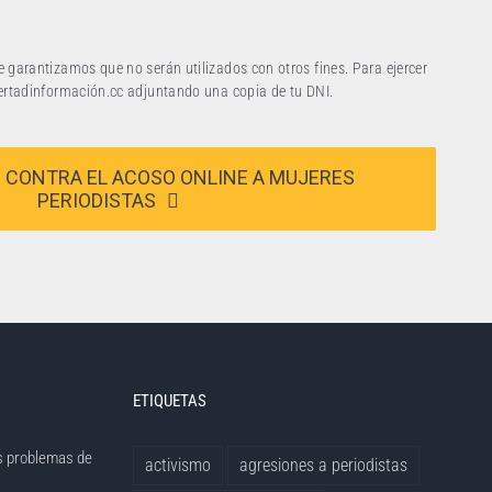
e garantizamos que no serán utilizados con otros fines. Para ejercer
ibertadinformación.cc adjuntando una copia de tu DNI.
 CONTRA EL ACOSO ONLINE A MUJERES
PERIODISTAS
ETIQUETAS
s problemas de
activismo
agresiones a periodistas