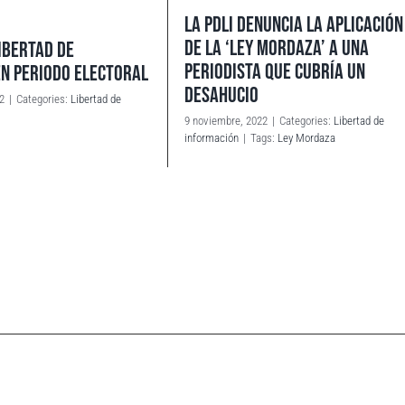
LA PDLI DENUNCIA LA APLICACIÓN
DE LA ‘LEY MORDAZA’ A UNA
IBERTAD DE
PERIODISTA QUE CUBRÍA UN
EN PERIODO ELECTORAL
DESAHUCIO
2
|
Categories:
Libertad de
9 noviembre, 2022
|
Categories:
Libertad de
información
|
Tags:
Ley Mordaza