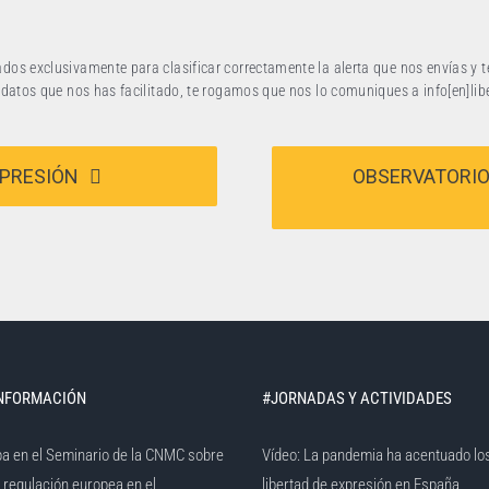
dos exclusivamente para clasificar correctamente la alerta que nos envías y t
s datos que nos has facilitado, te rogamos que nos lo comuniques a info[en]l
XPRESIÓN
OBSERVATORIO
INFORMACIÓN
#JORNADAS Y ACTIVIDADES
pa en el Seminario de la CNMC sobre
Vídeo: La pandemia ha acentuado lo
a regulación europea en el
libertad de expresión en España