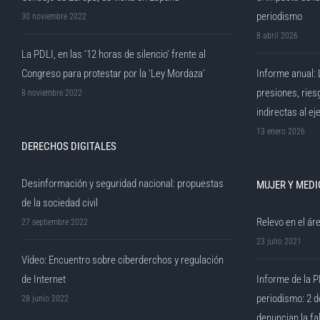
periodismo
30 noviembre 2022
8 abril 2026
La PDLI, en las ’12 horas de silencio’ frente al
Congreso para protestar por la ‘Ley Mordaza’
Informe anual: 
presiones, ries
8 noviembre 2022
indirectas al ej
13 enero 2026
DERECHOS DIGITALES
Desinformación y seguridad nacional: propuestas
MUJER Y MEDI
de la sociedad civil
Relevo en el áre
27 septiembre 2022
23 julio 2021
Vídeo: Encuentro sobre ciberderchos y regulación
de Internet
Informe de la P
periodismo: 2 d
28 junio 2022
denuncian la fa