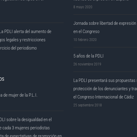
8 mayo 2020
Jornada sobre libertad de expresión
La PDLI alerta del aumento de
en el Congreso
gos legales y restricciones
10 febrero 2020
ercicio del periodismo
5 años de la PDLI
26 noviembre 2019
OS
La PDLI presentará sus propuestas
protección de los denunciantes y tr
a de mujer de la P.L.I.
el Congreso Internacional de Cádiz
25 septiembre 2018
DLI sobre la desigualdad en el
e cada 3 mujeres periodistas
lta de expectativas de promoción en