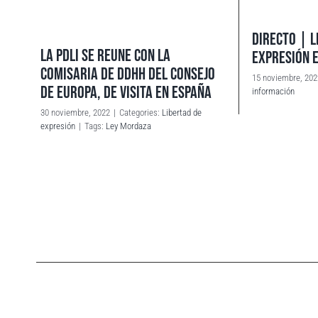
DIRECTO | L
LA PDLI SE REUNE CON LA
EXPRESIÓN 
COMISARIA DE DDHH DEL CONSEJO
15 noviembre, 202
DE EUROPA, DE VISITA EN ESPAÑA
información
30 noviembre, 2022
|
Categories:
Libertad de
expresión
|
Tags:
Ley Mordaza