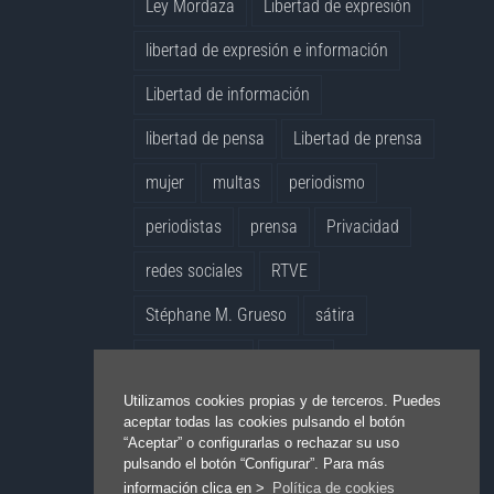
Ley Mordaza
Libertad de expresión
libertad de expresión e información
Libertad de información
libertad de pensa
Libertad de prensa
mujer
multas
periodismo
periodistas
prensa
Privacidad
redes sociales
RTVE
Stéphane M. Grueso
sátira
transparencia
Turquía
Virginia Pérez Alonso
vídeo
Utilizamos cookies propias y de terceros. Puedes
aceptar todas las cookies pulsando el botón
“Aceptar” o configurarlas o rechazar su uso
whistleblowers
Yolanda Quintana
pulsando el botón “Configurar”. Para más
información clica en >
Política de cookies