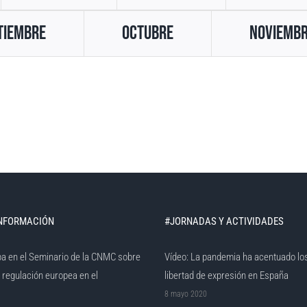
tiembre
Octubre
Noviemb
INFORMACIÓN
#JORNADAS Y ACTIVIDADES
pa en el Seminario de la CNMC sobre
Vídeo: La pandemia ha acentuado lo
a regulación europea en el
libertad de expresión en España
8 mayo 2020