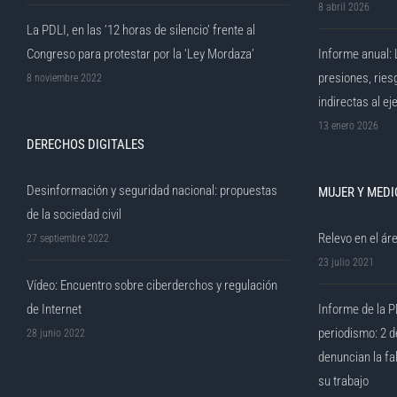
8 abril 2026
La PDLI, en las ’12 horas de silencio’ frente al
Congreso para protestar por la ‘Ley Mordaza’
Informe anual: 
presiones, ries
8 noviembre 2022
indirectas al ej
13 enero 2026
DERECHOS DIGITALES
Desinformación y seguridad nacional: propuestas
MUJER Y MEDI
de la sociedad civil
Relevo en el áre
27 septiembre 2022
23 julio 2021
Vídeo: Encuentro sobre ciberderchos y regulación
de Internet
Informe de la P
periodismo: 2 d
28 junio 2022
denuncian la fa
su trabajo