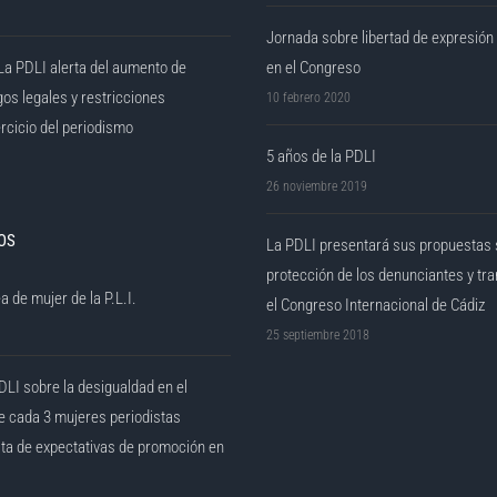
Jornada sobre libertad de expresión
La PDLI alerta del aumento de
en el Congreso
gos legales y restricciones
10 febrero 2020
ercicio del periodismo
5 años de la PDLI
26 noviembre 2019
OS
La PDLI presentará sus propuestas
protección de los denunciantes y tr
a de mujer de la P.L.I.
el Congreso Internacional de Cádiz
25 septiembre 2018
DLI sobre la desigualdad en el
e cada 3 mujeres periodistas
lta de expectativas de promoción en