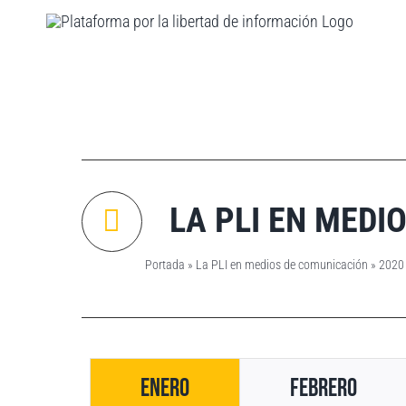
Saltar
al
contenido
LA PLI EN MEDI
Portada
»
La PLI en medios de comunicación
»
2020
Enero
Febrero