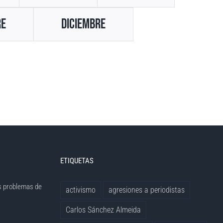
re
Diciembre
ETIQUETAS
s problemas de
activismo
agresiones a periodistas
Carlos Sánchez Almeida