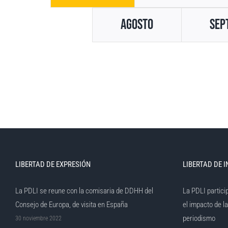
Agosto
Sep
LIBERTAD DE EXPRESIÓN
LIBERTAD DE 
La PDLI se reune con la comisaria de DDHH del
La PDLI partici
Consejo de Europa, de visita en España
el impacto de l
periodismo
30 noviembre 2022