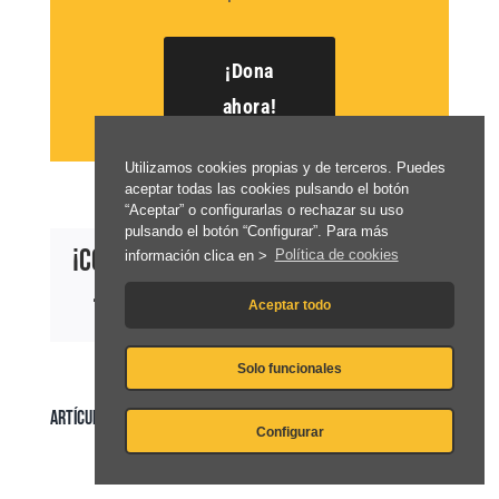
¡Dona
ahora!
Utilizamos cookies propias y de terceros. Puedes
aceptar todas las cookies pulsando el botón
“Aceptar” o configurarlas o rechazar su uso
pulsando el botón “Configurar”. Para más
¡Comparte esta información!
información clica en >
Política de cookies
Facebook
Twitter
LinkedIn
WhatsApp
Correo
Aceptar todo
electrónico
Solo funcionales
ARTÍCULOS RELACIONADOS
Configurar